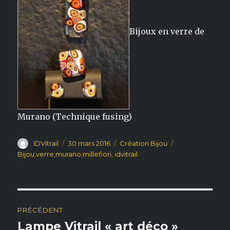
Bijoux en verre de
Murano (Technique fusing)
Auteur
IDVitrail
Publié
30 mars 2016
Catégories
Création Bijou
Étiquettes
le
Bijou;verre;murano;millefiori
,
idvitrail
Navigation
PRÉCÉDENT
de
Lampe Vitrail « art déco »
Publication