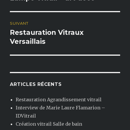
précédente :
l’article
SUIVANT
Restauration Vitraux
Publication
Versaillais
suivante :
ARTICLES RÉCENTS
Restauration Agrandissement vitrail
Interview de Marie Laure Flamarion –
IDVitrail
Création vitrail Salle de bain