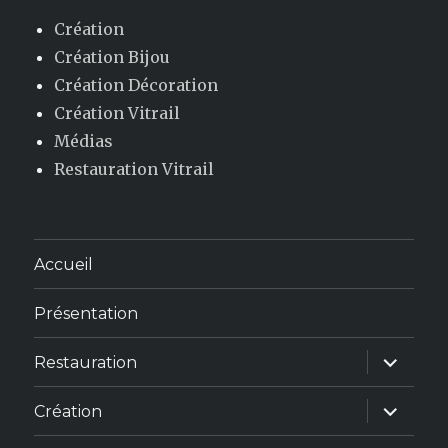
Création
Création Bijou
Création Décoration
Création Vitrail
Médias
Restauration Vitrail
Accueil
Présentation
ouvrir
Restauration
le
sous-
menu
ouvrir
Création
le
sous-